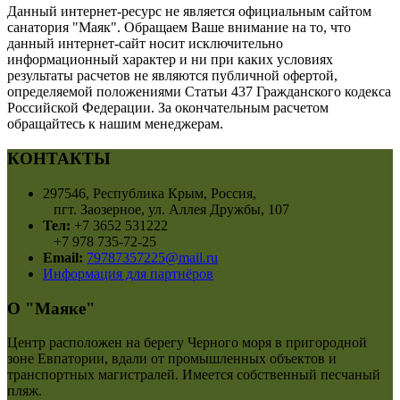
Данный интернет-ресурс не является официальным сайтом
санатория "Маяк". Обращаем Ваше внимание на то, что
данный интернет-сайт носит исключительно
информационный характер и ни при каких условиях
результаты расчетов не являются публичной офертой,
определяемой положениями Статьи 437 Гражданского кодекса
Российской Федерации. За окончательным расчетом
обращайтесь к нашим менеджерам.
КОНТАКТЫ
297546, Республика Крым, Россия,
пгт. Заозерное, ул. Аллея Дружбы, 107
Тел:
+7 3652 531222
+7 978 735-72-25
Email:
79787357225@mail.ru
Информация для партнёров
О "Маяке"
Центр расположен на берегу Черного моря в пригородной
зоне Евпатории, вдали от промышленных объектов и
транспортных магистралей. Имеется собственный песчаный
пляж.