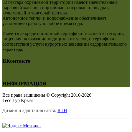
52 гектара охраняемой территории имеют значительный
парковый массив, спортивные и игровые площадки,
культурный и торговый центры.
Автономное тепло- и водоснабжение обеспечивает
устойчивую работу в любое время года.
Имеется аккредитационный сертификат высшей категории,
лицензия на оказание медицинских услуг, и сертификат
соответствия услуги курортных заведений оздоровительного
характера.
ВКонтакте
ИНФОРМАЦИЯ
Все права защищены © Copyright 2010-2026.
Тесс Тур Крым
Дизайн и адаптация сайта:
КТН